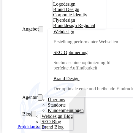
Logodesign
Brand Design
Corporate Identity
Flyerdesign
Branddesign Regional
Angebot
Webdesign
Erstellung performanter Webseiten
SEO Optimierung
Suchmaschinenoptimierung für
perfekte Auffindbarkeit
Brand Design
Der optimale erste und bleibende Eindruc
Agentur
Über uns
Standorte
Kundenmeinungen
Blog
Webdesign Blog
SEO Blog
Projektanfrage
Brand Blog