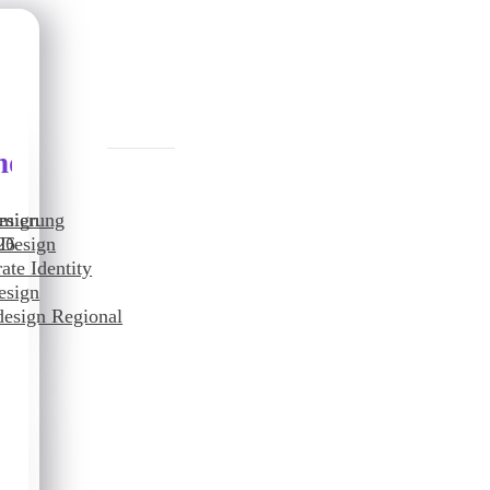
nddesign
imierung
esign
26
 Design
ate Identity
O
esign
esign Regional