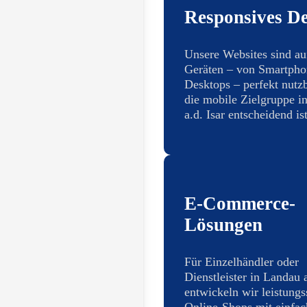
Responsives De
Unsere Websites sind au
Geräten – von Smartpho
Desktops – perfekt nutzb
die mobile Zielgruppe i
a.d. Isar entscheidend ist
E-Commerce-
Lösungen
Für Einzelhändler oder
Dienstleister in Landau a
entwickeln wir leistungs
Online-Shops mit einfac