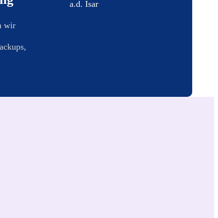
 wir
ackups,