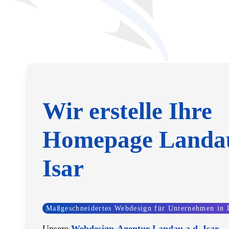
Wir erstelle Ihre
Homepage Landau
Isar
Maßgeschneidertes Webdesign für Unternehmen in L
Unsere
Webdesign-Agentur Landau a.d. Isar