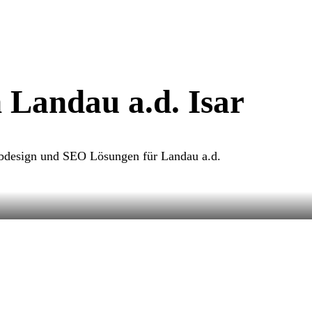
 Landau a.d. Isar
ebdesign und SEO Lösungen für Landau a.d.
epage erstellen in Landau a.d. Isar. Wir
bsites, die Ihr Unternehmen lokal und digital