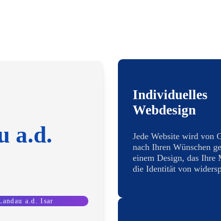
Individuelles
Webdesign
 a.d.
Jede Website wird von 
nach Ihren Wünschen ges
einem Design, das Ihre
die Identität von widersp
andau a.d. Isar