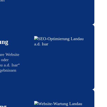
ung
hre Website
 oder
u a.d. Isar“
gebnissen
ung