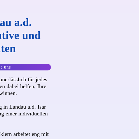
au a.d.
ative und
iten
it uns
unerlässlich für jedes
n dabei helfen, Ihre
winnen.
 in Landau a.d. Isar
ng einer individuellen
lern arbeitet eng mit