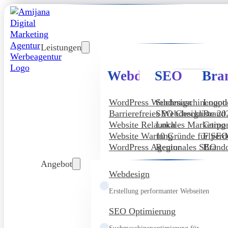
Leistungen
Webdesign
SEO
Bra
WordPress Webdesign
Suchmaschinenopt
Logod
Barrierefreies Webdesign
SEO Checkliste 20
Brand
Website Relaunch
Lokales Marketing
Corpor
Website Wartung
10 Gründe für SE
Flyerd
WordPress Agentur
Regionales SEO
Brandd
Angebot
Webdesign
Erstellung performanter Webseiten
SEO Optimierung