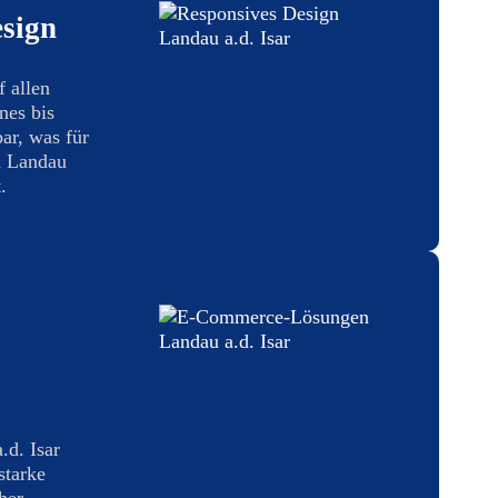
sign
f allen
nes bis
ar, was für
n Landau
.
.d. Isar
starke
her