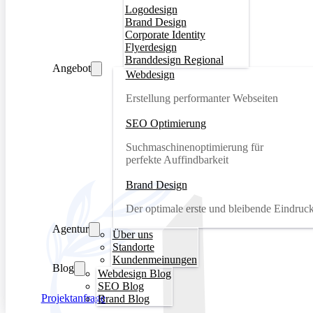
Logodesign
Brand Design
Corporate Identity
Flyerdesign
Branddesign Regional
Angebot
Webdesign
Erstellung performanter Webseiten
SEO Optimierung
Suchmaschinenoptimierung für
perfekte Auffindbarkeit
Brand Design
Der optimale erste und bleibende Eindruc
Agentur
Über uns
Standorte
Kundenmeinungen
Blog
Webdesign Blog
SEO Blog
Projektanfrage
Brand Blog