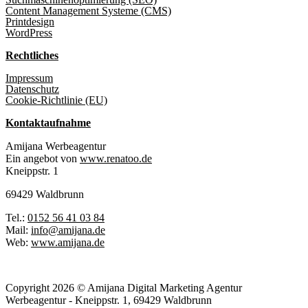
Content Management Systeme (CMS)
Printdesign
WordPress
Rechtliches
Impressum
Datenschutz
Cookie-Richtlinie (EU)
Kontaktaufnahme
Amijana Werbeagentur
Ein angebot von
www.renatoo.de
Kneippstr. 1
69429 Waldbrunn
Tel.:
0152 56 41 03 84
Mail:
info@amijana.de
Web:
www.amijana.de
Copyright 2026 © Amijana Digital Marketing Agentur
Werbeagentur - Kneippstr. 1, 69429 Waldbrunn