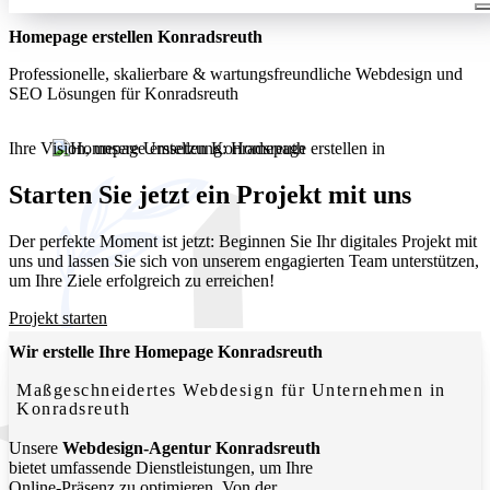
Homepage erstellen Konradsreuth
Professionelle, skalierbare & wartungsfreundliche Webdesign und
SEO Lösungen für Konradsreuth
Ihre Vision, unsere Umsetzung: Homepage erstellen in
Konradsreuth. Wir entwickeln moderne, funktionale Websites, die
Ihr Unternehmen lokal und digital sichtbar machen.
Starten Sie jetzt ein Projekt mit uns
Der perfekte Moment ist jetzt: Beginnen Sie Ihr digitales Projekt mit
uns und lassen Sie sich von unserem engagierten Team unterstützen,
um Ihre Ziele erfolgreich zu erreichen!
Projekt starten
Wir erstelle Ihre Homepage Konradsreuth
Maßgeschneidertes Webdesign für Unternehmen in
Konradsreuth
Unsere
Webdesign-Agentur Konradsreuth
bietet umfassende Dienstleistungen, um Ihre
Online-Präsenz zu optimieren. Von der