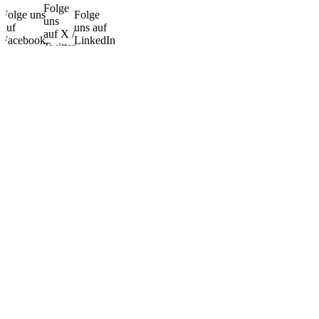
Folge
Folge uns
Folge
uns
auf
uns auf
auf X /
Facebook
LinkedIn
Twitter