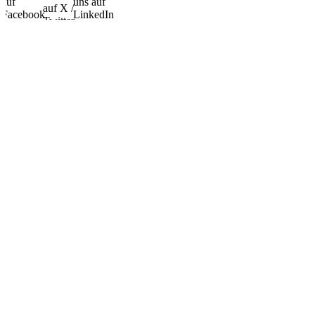
auf
uns auf
auf X /
Facebook
LinkedIn
Twitter