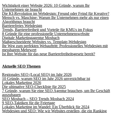
Wichtigkeit einer Website 2026: 10 Gründe, warum Ihr
Unternehmen sie braucht
Die KI-Revolution im Webdesign: Freund oder Feind für Kreative?
Mensch vs. Maschine: Warum Ihr Unternehmen mehr als nur einen
Algorithmus braucht
Barrierefreies Webdesign
Trends, Barrierefreiheit und Vorteile für KMUs im Fokus
8 Gründe für eine professionelle Unternehmenswebsite
Digitale Marketingagentur Mosbach
Maßgeschneiderte Websites vs. Template-Webdesign
Ihr Weg zum perfekten Webauftritt: Professionelles Webdesign mit
messbarem Mehrwert
Ist Ihre Website für das neue Barrierefreiheitsgesetz bereit?
Aktuelle SEO Themen
Regionales SEO (Local SEO) im Jahr 2026
10 Gründe, warum SEO im Jahr 2026 unverzichtbar ist
Lokales Marketing 2026
Die ultimative SEO-Checkliste für 2025
7 Gründe, warum Sie eine SEO Agentur brauchen, um Ihr Geschäft
auszubauen
SEO Mosbach – SEO Trends Mosbach 2024
9 SEO-Taktiken für die Feiertage
Lokales Marketing im Wandel: Ein Überblick für 2024
Webdesign und SEO: Wie wir Websites erstellen, die ein Ranking