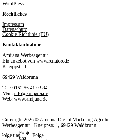
WordPress
Rechtliches
Impressum
Datenschutz
Cookie-Richtlinie (EU)
Kontaktaufnahme
Amijana Werbeagentur
Ein angebot von
www.renatoo.de
Kneippstr. 1
69429 Waldbrunn
Tel.:
0152 56 41 03 84
Mail:
info@amijana.de
Web:
www.amijana.de
Copyright 2026 © Amijana Digital Marketing Agentur
Werbeagentur - Kneippstr. 1, 69429 Waldbrunn
Folge
Folge uns
Folge
uns