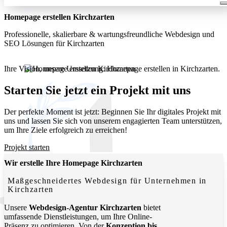
Homepage erstellen Kirchzarten
Professionelle, skalierbare & wartungsfreundliche Webdesign und
SEO Lösungen für Kirchzarten
Ihre Vision, unsere Umsetzung: Homepage erstellen in Kirchzarten.
Wir entwickeln moderne, funktionale Websites, die Ihr
Unternehmen lokal und digital sichtbar machen.
Starten Sie jetzt ein Projekt mit uns
Der perfekte Moment ist jetzt: Beginnen Sie Ihr digitales Projekt mit
uns und lassen Sie sich von unserem engagierten Team unterstützen,
um Ihre Ziele erfolgreich zu erreichen!
Projekt starten
Wir erstelle Ihre Homepage Kirchzarten
Maßgeschneidertes Webdesign für Unternehmen in
Kirchzarten
Unsere
Webdesign-Agentur Kirchzarten
bietet
umfassende Dienstleistungen, um Ihre Online-
Präsenz zu optimieren. Von der
Konzeption bis