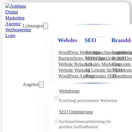
Leistungen
Webdesign
SEO
Brandde
WordPress Webdesign
Suchmaschinenoptimier
Logodesi
Barrierefreies Webdesign
SEO Checkliste 2026
Brand Des
Website Relaunch
Lokales Marketing
Corporate 
Website Wartung
10 Gründe für SEO
Flyerdesi
WordPress Agentur
Regionales SEO
Branddesi
Angebot
Webdesign
Erstellung performanter Webseiten
SEO Optimierung
Suchmaschinenoptimierung für
perfekte Auffindbarkeit