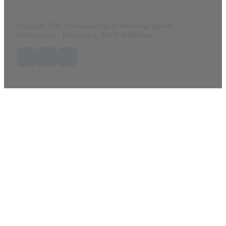
Copyright 2026 © Amijana Digital Marketing Agentur
Werbeagentur - Kneippstr. 1, 69429 Waldbrunn
Folge uns auf Facebook
Folge uns auf X / Twitter
Folge uns auf LinkedIn