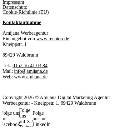
Impressum
Datenschutz
Cookie-Richtlinie (EU)
Kontaktaufnahme
Amijana Werbeagentur
Ein angebot von
www.renatoo.de
Kneippstr. 1
69429 Waldbrunn
Tel.:
0152 56 41 03 84
Mail:
info@amijana.de
Web:
www.amijana.de
Copyright 2026 © Amijana Digital Marketing Agentur
Werbeagentur - Kneippstr. 1, 69429 Waldbrunn
Folge
Folge uns
Folge
uns
auf
uns auf
auf X /
Facebook
LinkedIn
Twitter