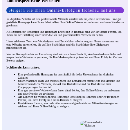
kundenspezifische Webseiten
Steigern Sie Ihren Online-Erfolg in Hohenau mit uns
Im digitalen Zeitalter ist eine professionelle Webseite unerlässlich für jedes Unternehmen. Eine gut
gestaltete Homepage kann Ihnen dabei helfen, Ihre Online-Präsenz zu verbessern und neue Kunden zu
gewinnen.
Als Experten für Webdesign und Homepage-Erstellung in Hohenau sind wir Ihr idealer Partner, um
Ihnen bei der Erstellung einer individuellen und professionellen Webseite zu helfen.
Unser erfahrenes Team von Webdesignern und Entwicklern arbeitet eng mit Ihnen zusammen, um
eine Webseite zu erstellen, die auf Ihre Bedürfnisse und die Bedürfnisse Ihrer Zielgruppe
zugeschnitten ist.
Von der Konzeption bis zur Umsetzung sind wir stets darauf bedacht, eine benutzerfreundliche und
ansprechende Webseite zu gestalten, die Ihre Marke optimal präsentiert und Ihren Erfolg im Online-
Bereich steigert.
Schlüsselerkenntnisse:
Eine professionelle Homepage ist unerlässlich für jedes Unternehmen im digitalen
Zeitalter.
Unser erfahrenes Team von Webdesignern und Entwicklern erstellt eine individuelle und
benutzerfreundliche Webseite, die auf Ihre Bedürfnisse und die Bedürfnisse Ihrer
Zielgruppe zugeschnitten ist.
Eine gut gestaltete Webseite kann Ihnen dabei helfen, Ihre Online-Präsenz zu verbessern
und neue Kunden zu gewinnen.
Als Experten für Webdesign und Homepage-Erstellung in Hohenau sind wir Ihr idealer
Partner, um Ihren Erfolg im Online-Bereich zu steigern.
Kontaktieren Sie uns, um mehr über unsere maßgeschneiderten Webseitenlösungen zu
erfahren und Ihren Online-Erfolg zu steigern.