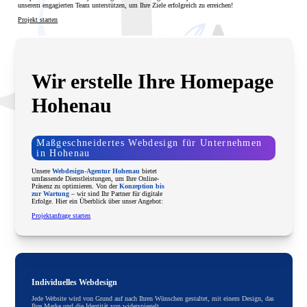
unserem engagierten Team unterstützen, um Ihre Ziele erfolgreich zu erreichen!
Projekt starten
Wir erstelle Ihre Homepage
Hohenau
Maßgeschneidertes Webdesign für Unternehmen
in Hohenau
Unsere
Webdesign-Agentur Hohenau
bietet
umfassende Dienstleistungen, um Ihre Online-
Präsenz zu optimieren. Von der
Konzeption bis
zur Wartung
– wir sind Ihr Partner für digitale
Erfolge. Hier ein Überblick über unser Angebot:
Projektanfrage starten
Individuelles Webdesign
Jede Website wird von Grund auf nach Ihren Wünschen gestaltet, mit einem Design, das
Ihre Marke und die Identität von widerspiegelt.