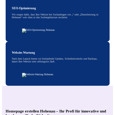
SEO-Optimierung
Wir sorgen dafür, dass Ihre Website bei Suchanfragen wie „“ oder „Dienstleistung in
Hohenau“ weit oben in den Suchergebnissen erscheint.
Website-Wartung
Nach dem Launch bieten wir fortlaufende Updates, Sicherheitschecks und Backups,
damit Ihre Website stets reibungslos läuft.
Homepage erstellen Hohenau – Ihr Profi für innovative und