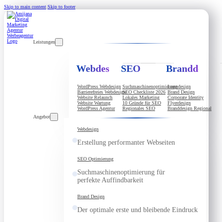
Skip to main content
Skip to footer
Leistungen
Webdesign
SEO
Branddesign
WordPress Webdesign
Suchmaschinenoptimierung
Logodesign
Barrierefreies Webdesign
SEO Checkliste 2026
Brand Design
Website Relaunch
Lokales Marketing
Corporate Identity
Website Wartung
10 Gründe für SEO
Flyerdesign
WordPress Agentur
Regionales SEO
Branddesign Regional
Angebot
Webdesign
Erstellung performanter Webseiten
SEO Optimierung
Suchmaschinenoptimierung für
perfekte Auffindbarkeit
Brand Design
Der optimale erste und bleibende Eindruck