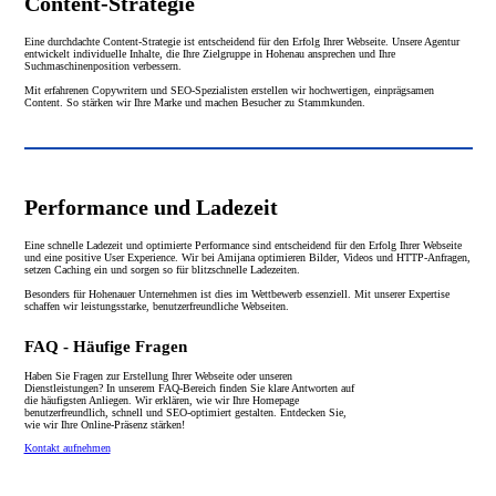
Content-Strategie
Eine durchdachte Content-Strategie ist entscheidend für den Erfolg Ihrer Webseite. Unsere Agentur
entwickelt individuelle Inhalte, die Ihre Zielgruppe in Hohenau ansprechen und Ihre
Suchmaschinenposition verbessern.
Mit erfahrenen Copywritern und SEO-Spezialisten erstellen wir hochwertigen, einprägsamen
Content. So stärken wir Ihre Marke und machen Besucher zu Stammkunden.
Performance und Ladezeit
Eine schnelle Ladezeit und optimierte Performance sind entscheidend für den Erfolg Ihrer Webseite
und eine positive User Experience. Wir bei Amijana optimieren Bilder, Videos und HTTP-Anfragen,
setzen Caching ein und sorgen so für blitzschnelle Ladezeiten.
Besonders für Hohenauer Unternehmen ist dies im Wettbewerb essenziell. Mit unserer Expertise
schaffen wir leistungsstarke, benutzerfreundliche Webseiten.
FAQ - Häufige Fragen
Haben Sie Fragen zur Erstellung Ihrer Webseite oder unseren
Dienstleistungen? In unserem FAQ-Bereich finden Sie klare Antworten auf
die häufigsten Anliegen. Wir erklären, wie wir Ihre Homepage
benutzerfreundlich, schnell und SEO-optimiert gestalten. Entdecken Sie,
wie wir Ihre Online-Präsenz stärken!
Kontakt aufnehmen