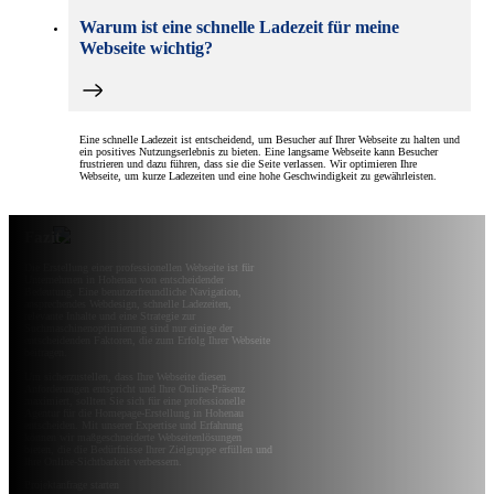
Warum ist eine schnelle Ladezeit für meine
Webseite wichtig?
Eine schnelle Ladezeit ist entscheidend, um Besucher auf Ihrer Webseite zu halten und
ein positives Nutzungserlebnis zu bieten. Eine langsame Webseite kann Besucher
frustrieren und dazu führen, dass sie die Seite verlassen. Wir optimieren Ihre
Webseite, um kurze Ladezeiten und eine hohe Geschwindigkeit zu gewährleisten.
Fazit
Die Erstellung einer professionellen Webseite ist für
Unternehmen in Hohenau von entscheidender
Bedeutung. Eine benutzerfreundliche Navigation,
ansprechendes Webdesign, schnelle Ladezeiten,
relevante Inhalte und eine Strategie zur
Suchmaschinenoptimierung sind nur einige der
entscheidenden Faktoren, die zum Erfolg Ihrer Webseite
beitragen.
Um sicherzustellen, dass Ihre Webseite diesen
Anforderungen entspricht und Ihre Online-Präsenz
maximiert, sollten Sie sich für eine professionelle
Agentur für die Homepage-Erstellung in Hohenau
entscheiden. Mit unserer Expertise und Erfahrung
können wir maßgeschneiderte Webseitenlösungen
bieten, die die Bedürfnisse Ihrer Zielgruppe erfüllen und
Ihre Online-Sichtbarkeit verbessern.
Projektanfrage starten