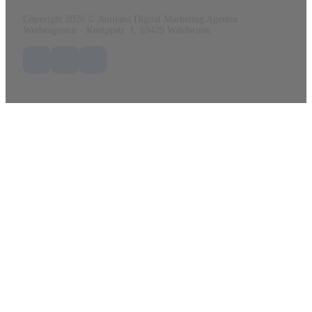
Copyright 2026 © Amijana Digital Marketing Agentur
Werbeagentur - Kneippstr. 1, 69429 Waldbrunn
Folge uns auf Facebook
Folge uns auf X / Twitter
Folge uns auf LinkedIn