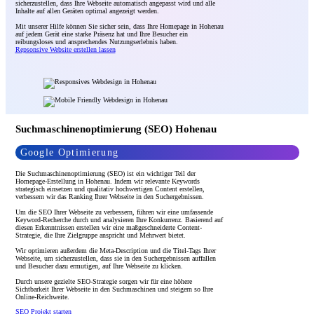
sicherzustellen, dass Ihre Webseite automatisch angepasst wird und alle
Inhalte auf allen Geräten optimal angezeigt werden.
Mit unserer Hilfe können Sie sicher sein, dass Ihre Homepage in Hohenau
auf jedem Gerät eine starke Präsenz hat und Ihre Besucher ein
reibungsloses und ansprechendes Nutzungserlebnis haben.
Repsonsive Website erstellen lassen
Suchmaschinenoptimierung (SEO) Hohenau
Google Optimierung
Die Suchmaschinenoptimierung (SEO) ist ein wichtiger Teil der
Homepage-Erstellung in Hohenau. Indem wir relevante Keywords
strategisch einsetzen und qualitativ hochwertigen Content erstellen,
verbessern wir das Ranking Ihrer Webseite in den Suchergebnissen.
Um die SEO Ihrer Webseite zu verbessern, führen wir eine umfassende
Keyword-Recherche durch und analysieren Ihre Konkurrenz. Basierend auf
diesen Erkenntnissen erstellen wir eine maßgeschneiderte Content-
Strategie, die Ihre Zielgruppe anspricht und Mehrwert bietet.
Wir optimieren außerdem die Meta-Description und die Titel-Tags Ihrer
Webseite, um sicherzustellen, dass sie in den Suchergebnissen auffallen
und Besucher dazu ermutigen, auf Ihre Webseite zu klicken.
Durch unsere gezielte SEO-Strategie sorgen wir für eine höhere
Sichtbarkeit Ihrer Webseite in den Suchmaschinen und steigern so Ihre
Online-Reichweite.
SEO Projekt starten