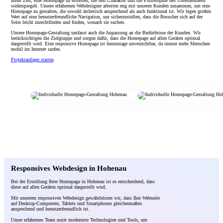
unser Ziel, eine Homepage zu erstellen, die den Charakter und die Philosophie des Unternehmens
widerspiegelt. Unsere erfahrenen Webdesigner arbeiten eng mit unseren Kunden zusammen, um eine
Homepage zu gestalten, die sowohl ästhetisch ansprechend als auch funktional ist. Wir legen großen
Wert auf eine benutzerfreundliche Navigation, um sicherzustellen, dass die Besucher sich auf der
Seite leicht zurechtfinden und finden, wonach sie suchen.
Unsere Homepage-Gestaltung umfasst auch die Anpassung an die Bedürfnisse der Kunden. Wir
berücksichtigen die Zielgruppe und sorgen dafür, dass die Homepage auf allen Geräten optimal
dargestellt wird. Eine responsive Homepage ist heutzutage unverzichtbar, da immer mehr Menschen
mobil im Internet surfen.
Projektanfrage starten
Responsives Webdesign in Hohenau
Bei der Erstellung Ihrer Homepage in Hohenau ist es entscheidend, dass
diese auf allen Geräten optimal dargestellt wird.
Mit unserem responsiven Webdesign gewährleisten wir, dass Ihre Webseite
auf Desktop-Computern, Tablets und Smartphones gleichermaßen
ansprechend und benutzerfreundlich ist.
Unser erfahrenes Team nutzt modernste Technologien und Tools, um