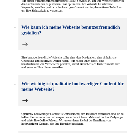
Wir bieten Suchmaschinenoptimierung (SEO) Services an, um Ihre Webseite besser in
den Suchmaschinen zu platzieren. Wir optimieren Ihre Webseite für relevante
Keywords, erstellen qualitativ hochwertigen Content und implementieren Techniken,
um Ihre Sichtbarkeit zu verbessern.
Wie kann ich meine Webseite benutzerfreundlich
gestalten?
Eine benutzerfreundliche Webseite sollte eine klare Navigation, eine einheitliche
Gestaltung und intuitives Design haben. Wir helfen Ihnen dabei, eine
benutzerfreundliche Webseite zu gestalten, damit Besucher sich leicht zurechtfinden
und gerne auf Ihrer Seite verweilen.
Wie wichtig ist qualitativ hochwertiger Content für
meine Webseite?
Qualitativ hochwertiger Content ist entscheidend, um Besucher anzuziehen und sie zu
halten. Ein informativer und ansprechender Inhalt bietet Mehrwert für Ihre Zielgruppe
und stärkt Ihre Online-Präsenz. Wir unterstützen Sie bei der Erstellung von
hochwertigem Content, der Ihre Besucher begeistert.