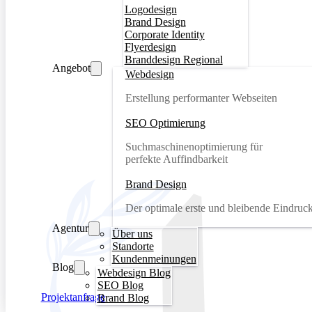
Logodesign
Brand Design
Corporate Identity
Flyerdesign
Branddesign Regional
Angebot
Webdesign
Erstellung performanter Webseiten
SEO Optimierung
Suchmaschinenoptimierung für
perfekte Auffindbarkeit
Brand Design
Der optimale erste und bleibende Eindruc
Agentur
Über uns
Standorte
Kundenmeinungen
Blog
Webdesign Blog
SEO Blog
Projektanfrage
Brand Blog