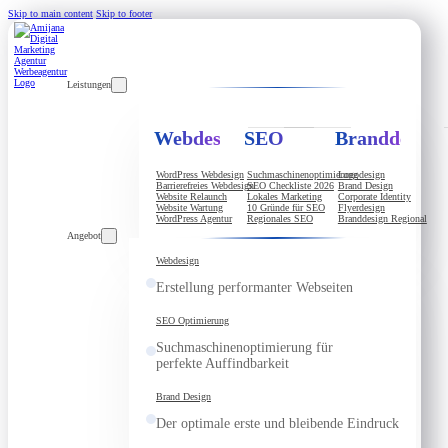
Skip to main content
Skip to footer
Leistungen
Webdesign
SEO
Branddesign
WordPress Webdesign
Suchmaschinenoptimierung
Logodesign
Barrierefreies Webdesign
SEO Checkliste 2026
Brand Design
Website Relaunch
Lokales Marketing
Corporate Identity
Website Wartung
10 Gründe für SEO
Flyerdesign
WordPress Agentur
Regionales SEO
Branddesign Regional
Angebot
Webdesign
Erstellung performanter Webseiten
SEO Optimierung
Suchmaschinenoptimierung für
perfekte Auffindbarkeit
Brand Design
Der optimale erste und bleibende Eindruck