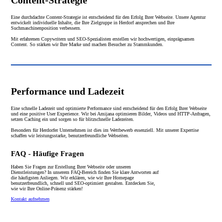
Content-Strategie
Eine durchdachte Content-Strategie ist entscheidend für den Erfolg Ihrer Webseite. Unsere Agentur
entwickelt individuelle Inhalte, die Ihre Zielgruppe in Herdorf ansprechen und Ihre
Suchmaschinenposition verbessern.
Mit erfahrenen Copywritern und SEO-Spezialisten erstellen wir hochwertigen, einprägsamen
Content. So stärken wir Ihre Marke und machen Besucher zu Stammkunden.
Performance und Ladezeit
Eine schnelle Ladezeit und optimierte Performance sind entscheidend für den Erfolg Ihrer Webseite
und eine positive User Experience. Wir bei Amijana optimieren Bilder, Videos und HTTP-Anfragen,
setzen Caching ein und sorgen so für blitzschnelle Ladezeiten.
Besonders für Herdorfer Unternehmen ist dies im Wettbewerb essenziell. Mit unserer Expertise
schaffen wir leistungsstarke, benutzerfreundliche Webseiten.
FAQ - Häufige Fragen
Haben Sie Fragen zur Erstellung Ihrer Webseite oder unseren
Dienstleistungen? In unserem FAQ-Bereich finden Sie klare Antworten auf
die häufigsten Anliegen. Wir erklären, wie wir Ihre Homepage
benutzerfreundlich, schnell und SEO-optimiert gestalten. Entdecken Sie,
wie wir Ihre Online-Präsenz stärken!
Kontakt aufnehmen