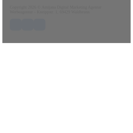
Copyright 2026 © Amijana Digital Marketing Agentur
Werbeagentur - Kneippstr. 1, 69429 Waldbrunn
Folge uns auf Facebook
Folge uns auf X / Twitter
Folge uns auf LinkedIn