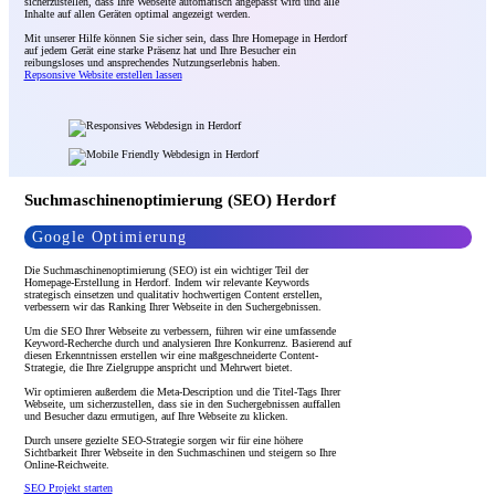
sicherzustellen, dass Ihre Webseite automatisch angepasst wird und alle
Inhalte auf allen Geräten optimal angezeigt werden.
Mit unserer Hilfe können Sie sicher sein, dass Ihre Homepage in Herdorf
auf jedem Gerät eine starke Präsenz hat und Ihre Besucher ein
reibungsloses und ansprechendes Nutzungserlebnis haben.
Repsonsive Website erstellen lassen
Suchmaschinenoptimierung (SEO) Herdorf
Google Optimierung
Die Suchmaschinenoptimierung (SEO) ist ein wichtiger Teil der
Homepage-Erstellung in Herdorf. Indem wir relevante Keywords
strategisch einsetzen und qualitativ hochwertigen Content erstellen,
verbessern wir das Ranking Ihrer Webseite in den Suchergebnissen.
Um die SEO Ihrer Webseite zu verbessern, führen wir eine umfassende
Keyword-Recherche durch und analysieren Ihre Konkurrenz. Basierend auf
diesen Erkenntnissen erstellen wir eine maßgeschneiderte Content-
Strategie, die Ihre Zielgruppe anspricht und Mehrwert bietet.
Wir optimieren außerdem die Meta-Description und die Titel-Tags Ihrer
Webseite, um sicherzustellen, dass sie in den Suchergebnissen auffallen
und Besucher dazu ermutigen, auf Ihre Webseite zu klicken.
Durch unsere gezielte SEO-Strategie sorgen wir für eine höhere
Sichtbarkeit Ihrer Webseite in den Suchmaschinen und steigern so Ihre
Online-Reichweite.
SEO Projekt starten