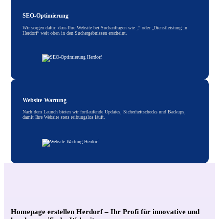
SEO-Optimierung
Wir sorgen dafür, dass Ihre Website bei Suchanfragen wie „“ oder „Dienstleistung in
Herdorf“ weit oben in den Suchergebnissen erscheint.
Website-Wartung
Nach dem Launch bieten wir fortlaufende Updates, Sicherheitschecks und Backups,
damit Ihre Website stets reibungslos läuft.
Homepage erstellen Herdorf – Ihr Profi für innovative und