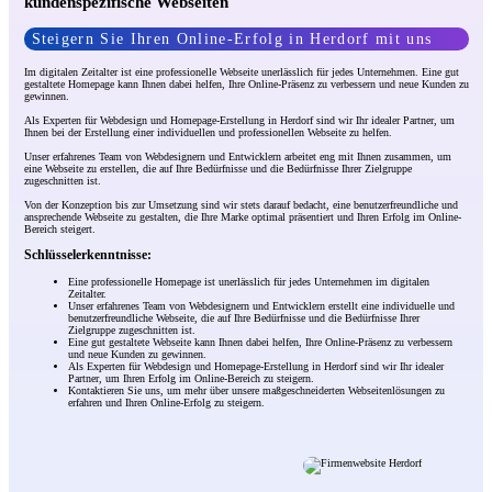
kundenspezifische Webseiten
Steigern Sie Ihren Online-Erfolg in Herdorf mit uns
Im digitalen Zeitalter ist eine professionelle Webseite unerlässlich für jedes Unternehmen. Eine gut
gestaltete Homepage kann Ihnen dabei helfen, Ihre Online-Präsenz zu verbessern und neue Kunden zu
gewinnen.
Als Experten für Webdesign und Homepage-Erstellung in Herdorf sind wir Ihr idealer Partner, um
Ihnen bei der Erstellung einer individuellen und professionellen Webseite zu helfen.
Unser erfahrenes Team von Webdesignern und Entwicklern arbeitet eng mit Ihnen zusammen, um
eine Webseite zu erstellen, die auf Ihre Bedürfnisse und die Bedürfnisse Ihrer Zielgruppe
zugeschnitten ist.
Von der Konzeption bis zur Umsetzung sind wir stets darauf bedacht, eine benutzerfreundliche und
ansprechende Webseite zu gestalten, die Ihre Marke optimal präsentiert und Ihren Erfolg im Online-
Bereich steigert.
Schlüsselerkenntnisse:
Eine professionelle Homepage ist unerlässlich für jedes Unternehmen im digitalen
Zeitalter.
Unser erfahrenes Team von Webdesignern und Entwicklern erstellt eine individuelle und
benutzerfreundliche Webseite, die auf Ihre Bedürfnisse und die Bedürfnisse Ihrer
Zielgruppe zugeschnitten ist.
Eine gut gestaltete Webseite kann Ihnen dabei helfen, Ihre Online-Präsenz zu verbessern
und neue Kunden zu gewinnen.
Als Experten für Webdesign und Homepage-Erstellung in Herdorf sind wir Ihr idealer
Partner, um Ihren Erfolg im Online-Bereich zu steigern.
Kontaktieren Sie uns, um mehr über unsere maßgeschneiderten Webseitenlösungen zu
erfahren und Ihren Online-Erfolg zu steigern.