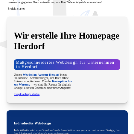
unserem engagierten Team unterstützen, um Ihre Ziele erfolgreich zu erreichen!
Projekt starten
Wir erstelle Ihre Homepage
Herdorf
Maßgeschneidertes Webdesign für Unternehmen
in Herdorf
Unsere
Webdesign-Agentur Herdorf
bietet
umfassende Dienstleistungen, um Ihre Online-
Präsenz zu optimieren. Von der
Konzeption bis
zur Wartung
– wir sind Ihr Partner für digitale
Erfolge. Hier ein Überblick über unser Angebot:
Projektanfrage starten
Individuelles Webdesign
Jede Website wird von Grund auf nach Ihren Wünschen gestaltet, mit einem Design, das
Ihre Marke und die Identität von widerspiegelt.