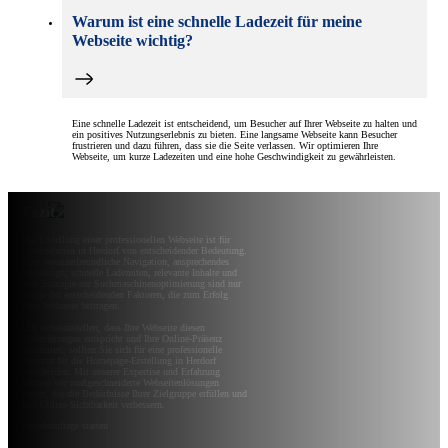
Warum ist eine schnelle Ladezeit für meine
Webseite wichtig?
Eine schnelle Ladezeit ist entscheidend, um Besucher auf Ihrer Webseite zu halten und
ein positives Nutzungserlebnis zu bieten. Eine langsame Webseite kann Besucher
frustrieren und dazu führen, dass sie die Seite verlassen. Wir optimieren Ihre
Webseite, um kurze Ladezeiten und eine hohe Geschwindigkeit zu gewährleisten.
Fazit
Die Erstellung einer professionellen Webseite ist für
Unternehmen in Herdorf von entscheidender Bedeutung.
Eine benutzerfreundliche Navigation, ansprechendes
Webdesign, schnelle Ladezeiten, relevante Inhalte und
eine Strategie zur Suchmaschinenoptimierung sind nur
einige der entscheidenden Faktoren, die zum Erfolg
Ihrer Webseite beitragen.
Um sicherzustellen, dass Ihre Webseite diesen
Anforderungen entspricht und Ihre Online-Präsenz
maximiert, sollten Sie sich für eine professionelle
Agentur für die Homepage-Erstellung in Herdorf
entscheiden. Mit unserer Expertise und Erfahrung
können wir maßgeschneiderte Webseitenlösungen
bieten, die die Bedürfnisse Ihrer Zielgruppe erfüllen und
Ihre Online-Sichtbarkeit verbessern.
Projektanfrage starten