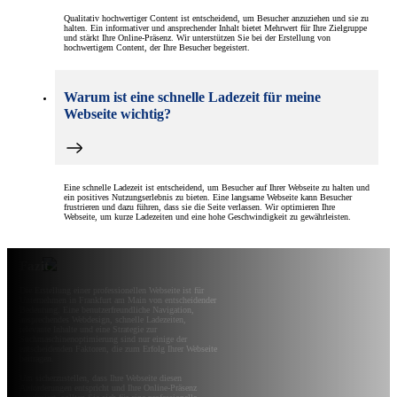
Qualitativ hochwertiger Content ist entscheidend, um Besucher anzuziehen und sie zu
halten. Ein informativer und ansprechender Inhalt bietet Mehrwert für Ihre Zielgruppe
und stärkt Ihre Online-Präsenz. Wir unterstützen Sie bei der Erstellung von
hochwertigem Content, der Ihre Besucher begeistert.
Warum ist eine schnelle Ladezeit für meine
Webseite wichtig?
Eine schnelle Ladezeit ist entscheidend, um Besucher auf Ihrer Webseite zu halten und
ein positives Nutzungserlebnis zu bieten. Eine langsame Webseite kann Besucher
frustrieren und dazu führen, dass sie die Seite verlassen. Wir optimieren Ihre
Webseite, um kurze Ladezeiten und eine hohe Geschwindigkeit zu gewährleisten.
Fazit
Die Erstellung einer professionellen Webseite ist für
Unternehmen in Frankfurt am Main von entscheidender
Bedeutung. Eine benutzerfreundliche Navigation,
ansprechendes Webdesign, schnelle Ladezeiten,
relevante Inhalte und eine Strategie zur
Suchmaschinenoptimierung sind nur einige der
entscheidenden Faktoren, die zum Erfolg Ihrer Webseite
beitragen.
Um sicherzustellen, dass Ihre Webseite diesen
Anforderungen entspricht und Ihre Online-Präsenz