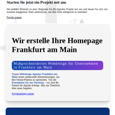
Frankfurt am Main. Wir entwickeln moderne,
Starten Sie jetzt ein Projekt mit uns
funktionale Websites, die Ihr Unternehmen lokal und
digital sichtbar machen.
Der perfekte Moment ist jetzt: Beginnen Sie Ihr digitales Projekt mit uns und lassen Sie sich von
unserem engagierten Team unterstützen, um Ihre Ziele erfolgreich zu erreichen!
Projekt starten
Wir erstelle Ihre Homepage
Frankfurt am Main
Maßgeschneidertes Webdesign für Unternehmen
in Frankfurt am Main
Unsere
Webdesign-Agentur Frankfurt am
Main
bietet umfassende Dienstleistungen, um
Ihre Online-Präsenz zu optimieren. Von der
Konzeption bis zur Wartung
– wir sind Ihr
Partner für digitale Erfolge. Hier ein Überblick
über unser Angebot:
Projektanfrage starten