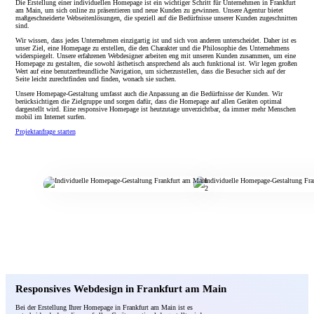
Die Erstellung einer individuellen Homepage ist ein wichtiger Schritt für Unternehmen in Frankfurt
am Main, um sich online zu präsentieren und neue Kunden zu gewinnen. Unsere Agentur bietet
maßgeschneiderte Webseitenlösungen, die speziell auf die Bedürfnisse unserer Kunden zugeschnitten
sind.
Wir wissen, dass jedes Unternehmen einzigartig ist und sich von anderen unterscheidet. Daher ist es
unser Ziel, eine Homepage zu erstellen, die den Charakter und die Philosophie des Unternehmens
widerspiegelt. Unsere erfahrenen Webdesigner arbeiten eng mit unseren Kunden zusammen, um eine
Homepage zu gestalten, die sowohl ästhetisch ansprechend als auch funktional ist. Wir legen großen
Wert auf eine benutzerfreundliche Navigation, um sicherzustellen, dass die Besucher sich auf der
Seite leicht zurechtfinden und finden, wonach sie suchen.
Unsere Homepage-Gestaltung umfasst auch die Anpassung an die Bedürfnisse der Kunden. Wir
berücksichtigen die Zielgruppe und sorgen dafür, dass die Homepage auf allen Geräten optimal
dargestellt wird. Eine responsive Homepage ist heutzutage unverzichtbar, da immer mehr Menschen
mobil im Internet surfen.
Projektanfrage starten
Responsives Webdesign in Frankfurt am Main
Bei der Erstellung Ihrer Homepage in Frankfurt am Main ist es