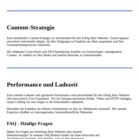
Content-Strategie
Eine durchdachte Content-Strategie ist entscheidend für den Erfolg Ihrer Webseite. Unsere Agentur
entwickelt individuelle Inhalte, die Ihre Zielgruppe in Frankfurt am Main ansprechen und Ihre
Suchmaschinenposition verbessern.
Mit erfahrenen Copywritern und SEO-Spezialisten erstellen wir hochwertigen, einprägsamen
Content. So stärken wir Ihre Marke und machen Besucher zu Stammkunden.
Performance und Ladezeit
Eine schnelle Ladezeit und optimierte Performance sind entscheidend für den Erfolg Ihrer Webseite
und eine positive User Experience. Wir bei Amijana optimieren Bilder, Videos und HTTP-Anfragen,
setzen Caching ein und sorgen so für blitzschnelle Ladezeiten.
Besonders für Frankfurt am Mainer Unternehmen ist dies im Wettbewerb essenziell. Mit unserer
Expertise schaffen wir leistungsstarke, benutzerfreundliche Webseiten.
FAQ - Häufige Fragen
Haben Sie Fragen zur Erstellung Ihrer Webseite oder unseren
Dienstleistungen? In unserem FAQ-Bereich finden Sie klare Antworten auf
die häufigsten Anliegen. Wir erklären, wie wir Ihre Homepage