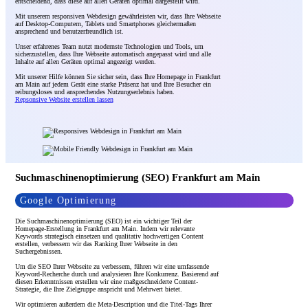
entscheidend, dass diese auf allen Geräten optimal dargestellt wird.
Mit unserem responsiven Webdesign gewährleisten wir, dass Ihre Webseite
auf Desktop-Computern, Tablets und Smartphones gleichermaßen
ansprechend und benutzerfreundlich ist.
Unser erfahrenes Team nutzt modernste Technologien und Tools, um
sicherzustellen, dass Ihre Webseite automatisch angepasst wird und alle
Inhalte auf allen Geräten optimal angezeigt werden.
Mit unserer Hilfe können Sie sicher sein, dass Ihre Homepage in Frankfurt
am Main auf jedem Gerät eine starke Präsenz hat und Ihre Besucher ein
reibungsloses und ansprechendes Nutzungserlebnis haben.
Repsonsive Website erstellen lassen
Suchmaschinenoptimierung (SEO) Frankfurt am Main
Google Optimierung
Die Suchmaschinenoptimierung (SEO) ist ein wichtiger Teil der
Homepage-Erstellung in Frankfurt am Main. Indem wir relevante
Keywords strategisch einsetzen und qualitativ hochwertigen Content
erstellen, verbessern wir das Ranking Ihrer Webseite in den
Suchergebnissen.
Um die SEO Ihrer Webseite zu verbessern, führen wir eine umfassende
Keyword-Recherche durch und analysieren Ihre Konkurrenz. Basierend auf
diesen Erkenntnissen erstellen wir eine maßgeschneiderte Content-
Strategie, die Ihre Zielgruppe anspricht und Mehrwert bietet.
Wir optimieren außerdem die Meta-Description und die Titel-Tags Ihrer