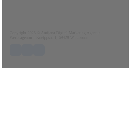
Tel.:
0152 56 41 03 84
Mail:
info@amijana.de
Web:
www.amijana.de
Copyright 2026 © Amijana Digital Marketing Agentur
Werbeagentur - Kneippstr. 1, 69429 Waldbrunn
Folge uns auf Facebook
Folge uns auf X / Twitter
Folge uns auf LinkedIn