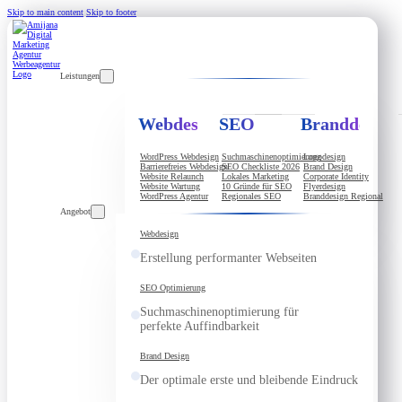
Skip to main content
Skip to footer
Leistungen
Webdesign
SEO
Branddesign
WordPress Webdesign
Suchmaschinenoptimierung
Logodesign
Barrierefreies Webdesign
SEO Checkliste 2026
Brand Design
Website Relaunch
Lokales Marketing
Corporate Identity
Website Wartung
10 Gründe für SEO
Flyerdesign
WordPress Agentur
Regionales SEO
Branddesign Regional
Angebot
Webdesign
Erstellung performanter Webseiten
SEO Optimierung
Suchmaschinenoptimierung für
perfekte Auffindbarkeit
Brand Design
Der optimale erste und bleibende Eindruck