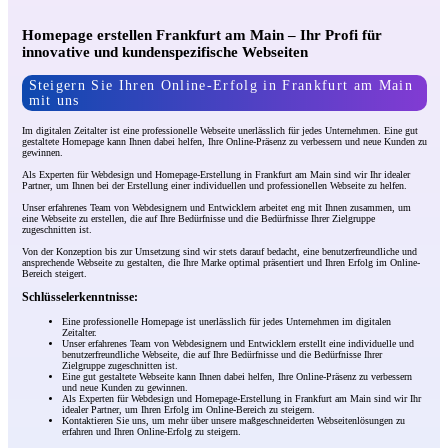
Homepage erstellen Frankfurt am Main – Ihr Profi für
innovative und kundenspezifische Webseiten
Steigern Sie Ihren Online-Erfolg in Frankfurt am Main
mit uns
Im digitalen Zeitalter ist eine professionelle Webseite unerlässlich für jedes Unternehmen. Eine gut
gestaltete Homepage kann Ihnen dabei helfen, Ihre Online-Präsenz zu verbessern und neue Kunden zu
gewinnen.
Als Experten für Webdesign und Homepage-Erstellung in Frankfurt am Main sind wir Ihr idealer
Partner, um Ihnen bei der Erstellung einer individuellen und professionellen Webseite zu helfen.
Unser erfahrenes Team von Webdesignern und Entwicklern arbeitet eng mit Ihnen zusammen, um
eine Webseite zu erstellen, die auf Ihre Bedürfnisse und die Bedürfnisse Ihrer Zielgruppe
zugeschnitten ist.
Von der Konzeption bis zur Umsetzung sind wir stets darauf bedacht, eine benutzerfreundliche und
ansprechende Webseite zu gestalten, die Ihre Marke optimal präsentiert und Ihren Erfolg im Online-
Bereich steigert.
Schlüsselerkenntnisse:
Eine professionelle Homepage ist unerlässlich für jedes Unternehmen im digitalen
Zeitalter.
Unser erfahrenes Team von Webdesignern und Entwicklern erstellt eine individuelle und
benutzerfreundliche Webseite, die auf Ihre Bedürfnisse und die Bedürfnisse Ihrer
Zielgruppe zugeschnitten ist.
Eine gut gestaltete Webseite kann Ihnen dabei helfen, Ihre Online-Präsenz zu verbessern
und neue Kunden zu gewinnen.
Als Experten für Webdesign und Homepage-Erstellung in Frankfurt am Main sind wir Ihr
idealer Partner, um Ihren Erfolg im Online-Bereich zu steigern.
Kontaktieren Sie uns, um mehr über unsere maßgeschneiderten Webseitenlösungen zu
erfahren und Ihren Online-Erfolg zu steigern.