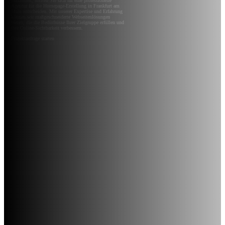
maximiert, sollten Sie sich für eine professionelle
Agentur für die Homepage-Erstellung in Frankfurt am
Main entscheiden. Mit unserer Expertise und Erfahrung
können wir maßgeschneiderte Webseitenlösungen
bieten, die die Bedürfnisse Ihrer Zielgruppe erfüllen und
Ihre Online-Sichtbarkeit verbessern.
Projektanfrage starten