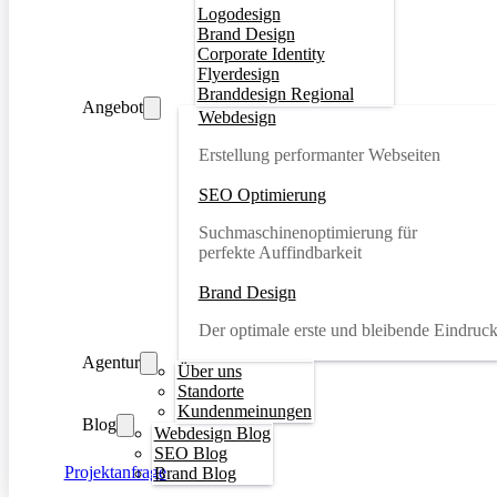
Logodesign
Brand Design
Corporate Identity
Flyerdesign
Branddesign Regional
Angebot
Webdesign
Erstellung performanter Webseiten
SEO Optimierung
Suchmaschinenoptimierung für
perfekte Auffindbarkeit
Brand Design
Der optimale erste und bleibende Eindruc
Agentur
Über uns
Standorte
Kundenmeinungen
Blog
Webdesign Blog
SEO Blog
Projektanfrage
Brand Blog