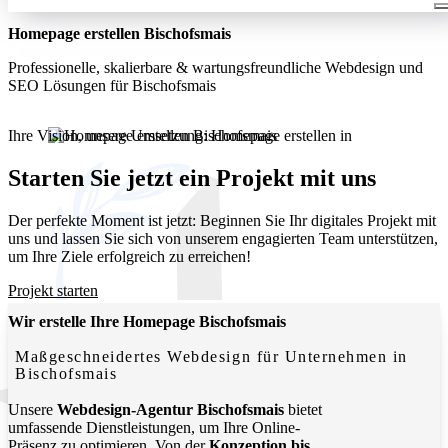
Homepage erstellen Bischofsmais
Professionelle, skalierbare & wartungsfreundliche Webdesign und
SEO Lösungen für Bischofsmais
Ihre Vision, unsere Umsetzung: Homepage erstellen in
Bischofsmais. Wir entwickeln moderne, funktionale Websites, die
Ihr Unternehmen lokal und digital sichtbar machen.
Starten Sie jetzt ein Projekt mit uns
Der perfekte Moment ist jetzt: Beginnen Sie Ihr digitales Projekt mit
uns und lassen Sie sich von unserem engagierten Team unterstützen,
um Ihre Ziele erfolgreich zu erreichen!
Projekt starten
Wir erstelle Ihre Homepage Bischofsmais
Maßgeschneidertes Webdesign für Unternehmen in
Bischofsmais
Unsere
Webdesign-Agentur Bischofsmais
bietet
umfassende Dienstleistungen, um Ihre Online-
Präsenz zu optimieren. Von der
Konzeption bis