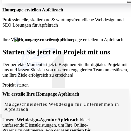
Homepage erstellen Apfeltrach
Professionelle, skalierbare & wartungsfreundliche Webdesign und
SEO Lösungen für Apfeltrach
Ihre Vision, unsere Umsetzung: Homepage erstellen in Apfeltrach.
Wir entwickeln moderne, funktionale Websites, die Ihr
Unternehmen lokal und digital sichtbar machen.
Starten Sie jetzt ein Projekt mit uns
Der perfekte Moment ist jetzt: Beginnen Sie Ihr digitales Projekt mit
uns und lassen Sie sich von unserem engagierten Team unterstützen,
um Ihre Ziele erfolgreich zu erreichen!
Projekt starten
Wir erstelle Ihre Homepage Apfeltrach
Maßgeschneidertes Webdesign für Unternehmen in
Apfeltrach
Unsere
Webdesign-Agentur Apfeltrach
bietet
umfassende Dienstleistungen, um Ihre Online-
Präsenz zu optimieren. Von der
Konzeption bis