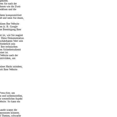
gehören.
ren Sie nach der
nahmen wie die Zwei-
räfixen und die
daten kompromittiert
oß und raten Sie ihnen,
inen Ihre Website
ben (z. B. Google
der Bereinigung Ihrer
rt ist, wie Sie reagiert
 Diese Dokumentation
nschätzbarem Wert sein
forderlich sein
 Ihre technischen
len Sicherheitsdienst
iert ist.
 Website nach der
Aktivitäten, um
 eines Hacks mindern,
eit Ihrer Website
Press-Site, um
n und sicherzustellen,
in wesentlicher Aspekt
Website. So kann ein
saudit scannt die
 ausnutzen könnten.
und Themes, schwache