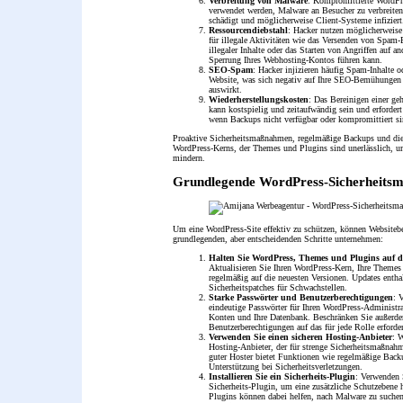
Verbreitung von Malware
: Kompromittierte WordPr
verwendet werden, Malware an Besucher zu verbreiten
schädigt und möglicherweise Client-Systeme infiziert
Ressourcendiebstahl
: Hacker nutzen möglicherweise
für illegale Aktivitäten wie das Versenden von Spam
illegaler Inhalte oder das Starten von Angriffen auf a
Sperrung Ihres Webhosting-Kontos führen kann.
SEO-Spam
: Hacker injizieren häufig Spam-Inhalte o
Website, was sich negativ auf Ihre SEO-Bemühungen
auswirkt.
Wiederherstellungskosten
: Das Bereinigen einer ge
kann kostspielig und zeitaufwändig sein und erfordert 
wenn Backups nicht verfügbar oder kompromittiert si
Proaktive Sicherheitsmaßnahmen, regelmäßige Backups und die
WordPress-Kerns, der Themes und Plugins sind unerlässlich, u
mindern.
Grundlegende WordPress-Sicherheit
Um eine WordPress-Site effektiv zu schützen, können Websitebe
grundlegenden, aber entscheidenden Schritte unternehmen:
Halten Sie WordPress, Themes und Plugins auf 
Aktualisieren Sie Ihren WordPress-Kern, Ihre Themes
regelmäßig auf die neuesten Versionen. Updates entha
Sicherheitspatches für Schwachstellen.
Starke Passwörter und Benutzerberechtigungen
: 
eindeutige Passwörter für Ihren WordPress-Administra
Konten und Ihre Datenbank. Beschränken Sie außerd
Benutzerberechtigungen auf das für jede Rolle erforde
Verwenden Sie einen sicheren Hosting-Anbieter
: 
Hosting-Anbieter, der für strenge Sicherheitsmaßnahm
guter Hoster bietet Funktionen wie regelmäßige Back
Unterstützung bei Sicherheitsverletzungen.
Installieren Sie ein Sicherheits-Plugin
: Verwenden 
Sicherheits-Plugin, um eine zusätzliche Schutzebene 
Plugins können dabei helfen, nach Malware zu suchen