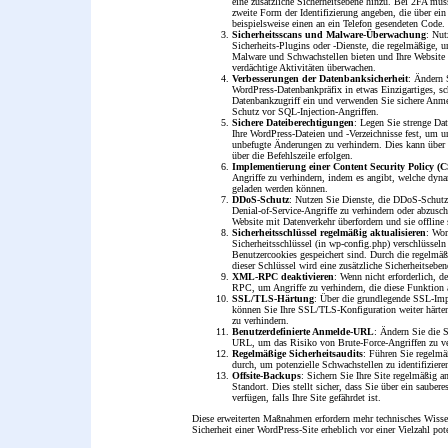
eine zusätzliche Sicherheitsebene hinzu. Bei 2FA müs
zweite Form der Identifizierung angeben, die über ei
beispielsweise einen an ein Telefon gesendeten Code.
Sicherheitsscans und Malware-Überwachung
: Nut
Sicherheits-Plugins oder -Dienste, die regelmäßige, 
Malware und Schwachstellen bieten und Ihre Website 
verdächtige Aktivitäten überwachen.
Verbesserungen der Datenbanksicherheit
: Ändern 
WordPress-Datenbankpräfix in etwas Einzigartiges, s
Datenbankzugriff ein und verwenden Sie sichere Anm
Schutz vor SQL-Injection-Angriffen.
Sichere Dateiberechtigungen
: Legen Sie strenge Da
Ihre WordPress-Dateien und -Verzeichnisse fest, um u
unbefugte Änderungen zu verhindern. Dies kann über
über die Befehlszeile erfolgen.
Implementierung einer Content Security Policy (
Angriffe zu verhindern, indem es angibt, welche dy
geladen werden können.
DDoS-Schutz
: Nutzen Sie Dienste, die DDoS-Schutz 
Denial-of-Service-Angriffe zu verhindern oder abzusc
Website mit Datenverkehr überfordern und sie offline
Sicherheitsschlüssel regelmäßig aktualisieren
: Wor
Sicherheitsschlüssel (in wp-config.php) verschlüsseln
Benutzercookies gespeichert sind. Durch die regelmäß
dieser Schlüssel wird eine zusätzliche Sicherheitsebe
XML-RPC deaktivieren
: Wenn nicht erforderlich, 
RPC, um Angriffe zu verhindern, die diese Funktion 
SSL/TLS-Härtung
: Über die grundlegende SSL-Im
können Sie Ihre SSL/TLS-Konfiguration weiter härte
zu verhindern.
Benutzerdefinierte Anmelde-URL
: Ändern Sie die 
URL, um das Risiko von Brute-Force-Angriffen zu ve
Regelmäßige Sicherheitsaudits
: Führen Sie regelmä
durch, um potenzielle Schwachstellen zu identifizier
Offsite-Backups
: Sichern Sie Ihre Site regelmäßig a
Standort. Dies stellt sicher, dass Sie über ein sauber
verfügen, falls Ihre Site gefährdet ist.
Diese erweiterten Maßnahmen erfordern mehr technisches Wisse
Sicherheit einer WordPress-Site erheblich vor einer Vielzahl po