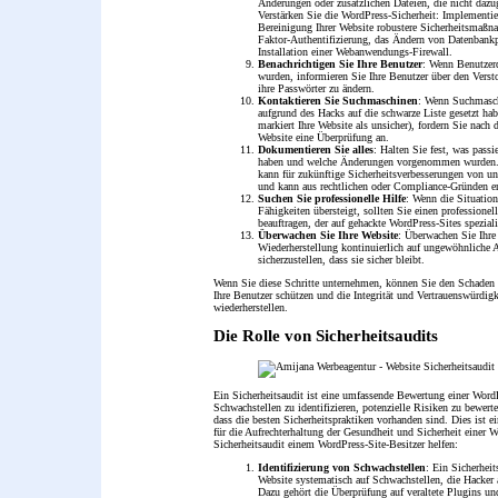
Änderungen oder zusätzlichen Dateien, die nicht dazu
Verstärken Sie die WordPress-Sicherheit: Implementie
Bereinigung Ihrer Website robustere Sicherheitsmaß
Faktor-Authentifizierung, das Ändern von Datenbankp
Installation einer Webanwendungs-Firewall.
Benachrichtigen Sie Ihre Benutzer
: Wenn Benutzer
wurden, informieren Sie Ihre Benutzer über den Verst
ihre Passwörter zu ändern.
Kontaktieren Sie Suchmaschinen
: Wenn Suchmasch
aufgrund des Hacks auf die schwarze Liste gesetzt ha
markiert Ihre Website als unsicher), fordern Sie nach 
Website eine Überprüfung an.
Dokumentieren Sie alles
: Halten Sie fest, was passie
haben und welche Änderungen vorgenommen wurden.
kann für zukünftige Sicherheitsverbesserungen von u
und kann aus rechtlichen oder Compliance-Gründen er
Suchen Sie professionelle Hilfe
: Wenn die Situation
Fähigkeiten übersteigt, sollten Sie einen professionel
beauftragen, der auf gehackte WordPress-Sites spezialis
Überwachen Sie Ihre Website
: Überwachen Sie Ihre
Wiederherstellung kontinuierlich auf ungewöhnliche 
sicherzustellen, dass sie sicher bleibt.
Wenn Sie diese Schritte unternehmen, können Sie den Schaden
Ihre Benutzer schützen und die Integrität und Vertrauenswürdigk
wiederherstellen.
Die Rolle von Sicherheitsaudits
Ein Sicherheitsaudit ist eine umfassende Bewertung einer Word
Schwachstellen zu identifizieren, potenzielle Risiken zu bewerte
dass die besten Sicherheitspraktiken vorhanden sind. Dies ist e
für die Aufrechterhaltung der Gesundheit und Sicherheit einer 
Sicherheitsaudit einem WordPress-Site-Besitzer helfen:
Identifizierung von Schwachstellen
: Ein Sicherheit
Website systematisch auf Schwachstellen, die Hacker
Dazu gehört die Überprüfung auf veraltete Plugins 