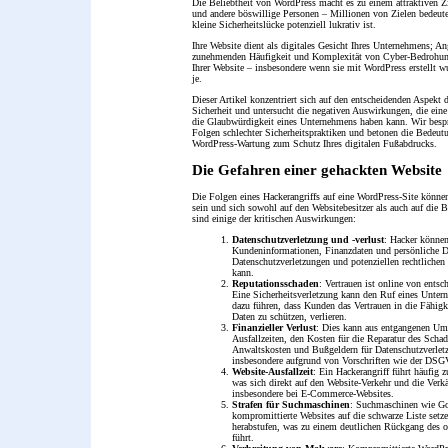
Die Beliebtheit von WordPress macht es zu einem attraktiven Zi
und andere böswillige Personen – Millionen von Zielen bedeute
kleine Sicherheitslücke potenziell lukrativ ist.
Ihre Website dient als digitales Gesicht Ihres Unternehmens; An
zunehmenden Häufigkeit und Komplexität von Cyber-Bedrohung
Ihrer Website – insbesondere wenn sie mit WordPress erstellt w
je.
Dieser Artikel konzentriert sich auf den entscheidenden Aspekt
Sicherheit und untersucht die negativen Auswirkungen, die eine
die Glaubwürdigkeit eines Unternehmens haben kann. Wir besp
Folgen schlechter Sicherheitspraktiken und betonen die Bedeut
WordPress-Wartung zum Schutz Ihres digitalen Fußabdrucks.
Die Gefahren einer gehackten Website
Die Folgen eines Hackerangriffs auf eine WordPress-Site können
sein und sich sowohl auf den Websitebesitzer als auch auf die 
sind einige der kritischen Auswirkungen:
Datenschutzverletzung und -verlust
: Hacker können
Kundeninformationen, Finanzdaten und persönliche D
Datenschutzverletzungen und potenziellen rechtliche
kann.
Reputationsschaden
: Vertrauen ist online von ents
Eine Sicherheitsverletzung kann den Ruf eines Unte
dazu führen, dass Kunden das Vertrauen in die Fähigk
Daten zu schützen, verlieren.
Finanzieller Verlust
: Dies kann aus entgangenen Um
Ausfallzeiten, den Kosten für die Reparatur des Schad
Anwaltskosten und Bußgeldern für Datenschutzverletz
insbesondere aufgrund von Vorschriften wie der DS
Website-Ausfallzeit
: Ein Hackerangriff führt häufig 
was sich direkt auf den Website-Verkehr und die Verk
insbesondere bei E-Commerce-Websites.
Strafen für Suchmaschinen
: Suchmaschinen wie G
kompromittierte Websites auf die schwarze Liste setz
herabstufen, was zu einem deutlichen Rückgang des o
führt.