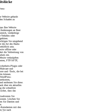
tslücke
ne Website gehackt
 den Schaden zu
dass Ihre Website
 Änderungen an Ihrer
ereich, verdächtige
e-Verkehrs oder
gehören.
richtigen Sie umgehend
r die Art des Hacks
ehilflich sein.
site offline oder
ert die Verbreitung von
ckers ein.
Website verknüpften
konten, FTP/SFTP,
Sicherheits-Plugin oder
f Malware und
ste und -Tools, die bei
fen können.
 WordPress-
tzerkonten,
nd entfernen Sie diese.
ck über ein aktuelles
g die schnellste
 sicher, dass das
ktualisieren Sie
sionen. Löschen Sie
fen Sie Dateien und
n.
s-Kerndateien mit den
en Sie nach