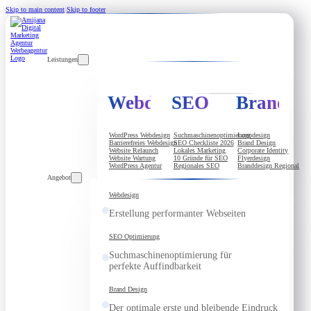
Skip to main content
Skip to footer
Leistungen
Webdesign
SEO
Brandde
WordPress Webdesign
Suchmaschinenoptimierung
Logodesign
Barrierefreies Webdesign
SEO Checkliste 2026
Brand Design
Website Relaunch
Lokales Marketing
Corporate Identity
Website Wartung
10 Gründe für SEO
Flyerdesign
WordPress Agentur
Regionales SEO
Branddesign Regional
Angebot
Webdesign
Erstellung performanter Webseiten
SEO Optimierung
Suchmaschinenoptimierung für
perfekte Auffindbarkeit
Brand Design
Der optimale erste und bleibende Eindruck