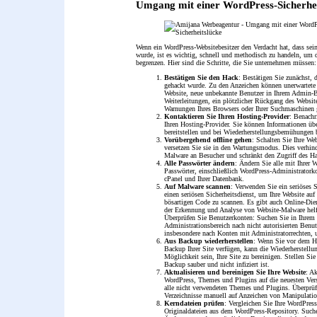
Umgang mit einer WordPress-Sicherhei
Wenn ein WordPress-Websitebesitzer den Verdacht hat, dass sei
wurde, ist es wichtig, schnell und methodisch zu handeln, um
begrenzen. Hier sind die Schritte, die Sie unternehmen müssen:
Bestätigen Sie den Hack
: Bestätigen Sie zunächst, 
gehackt wurde. Zu den Anzeichen können unerwartete
Website, neue unbekannte Benutzer in Ihrem Admin-B
Weiterleitungen, ein plötzlicher Rückgang des Websit
Warnungen Ihres Browsers oder Ihrer Suchmaschinen 
Kontaktieren Sie Ihren Hosting-Provider
: Benach
Ihren Hosting-Provider. Sie können Informationen übe
bereitstellen und bei Wiederherstellungsbemühungen b
Vorübergehend offline gehen
: Schalten Sie Ihre Web
versetzen Sie sie in den Wartungsmodus. Dies verhind
Malware an Besucher und schränkt den Zugriff des Ha
Alle Passwörter ändern
: Ändern Sie alle mit Ihrer 
Passwörter, einschließlich WordPress-Administrator
cPanel und Ihrer Datenbank.
Auf Malware scannen
: Verwenden Sie ein seriöses 
einen seriösen Sicherheitsdienst, um Ihre Website au
bösartigen Code zu scannen. Es gibt auch Online-Dien
der Erkennung und Analyse von Website-Malware hel
Überprüfen Sie Benutzerkonten: Suchen Sie in Ihrem
Administrationsbereich nach nicht autorisierten Benu
insbesondere nach Konten mit Administratorrechten, u
Aus Backup wiederherstellen
: Wenn Sie vor dem Ha
Backup Ihrer Site verfügen, kann die Wiederherstellun
Möglichkeit sein, Ihre Site zu bereinigen. Stellen Sie
Backup sauber und nicht infiziert ist.
Aktualisieren und bereinigen Sie Ihre Website
: A
WordPress, Themes und Plugins auf die neuesten Ver
alle nicht verwendeten Themes und Plugins. Überprü
Verzeichnisse manuell auf Anzeichen von Manipulatio
Kerndateien prüfen
: Vergleichen Sie Ihre WordPres
Originaldateien aus dem WordPress-Repository. Such