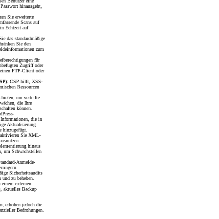
sen Benutzer eine
n Passwort hinausgeht,
zen Sie erweiterte
umfassende Scans auf
in Echtzeit auf
Sie das standardmäßige
chränken Sie den
eldeinformationen zum
teiberechtigungen für
nbefugten Zugriff oder
 einen FTP-Client oder
CSP)
: CSP hilft, XSS-
namischen Ressourcen
bieten, um verteilte
hwächen, die Ihre
 schalten können.
dPress-
 Informationen, die in
ige Aktualisierung
ne hinzugefügt.
deaktivieren Sie XML-
ausnutzen.
plementierung hinaus
n, um Schwachstellen
Standard-Anmelde-
rringern.
ßige Sicherheitsaudits
en und zu beheben.
n einem externen
es, aktuelles Backup
n, erhöhen jedoch die
tenzieller Bedrohungen.