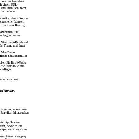
inien durchzusetzen.
mit einem SSL-
e und Ihren Benutzern
Informationen
gelmäßig, damit Sie sie
erherstellen können.
t von Ihrem Hosting-
 Maßnahmen, um
 zu begrenzen, um
im WordPress-Dashboard
 Ihr Theme und Ihren
e WordPress-
fische Schwachstellen
chen Sie Ihre Website
 Sie Protokolle, um
vorliegen.
n, eine sichere
ßnahmen
nahmen implementieren
n Praktiken hinausgehen
 Web Application
eren, bevor er Ihre
Injection, Cross-Site-
.
Ihrem Anmeldevorgang