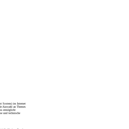
t System) im Internet
roße Auswahl an Themes
ss ermöglicht
sse und technische