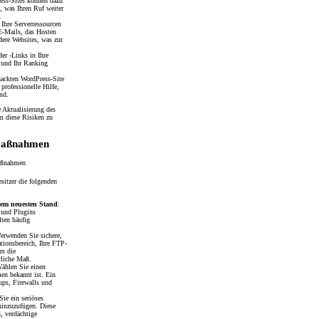
ess-Sites können dazu
, was Ihren Ruf weiter
.
 Ihre Serverressourcen
-E-Mails, das Hosten
ndere Websites, was zur
der -Links in Ihre
 und Ihr Ranking
hackten WordPress-Site
professionelle Hilfe,
nd.
 Aktualisierung des
m diese Risiken zu
smaßnahmen
sitzer die folgenden
dem neuesten Stand
:
 und Plugins
lten häufig
Verwenden Sie sichere,
tionsbereich, Ihre FTP-
em die
rliche Maß.
Wählen Sie einen
en bekannt ist. Ein
ups, Firewalls und
Sie ein seriöses
hinzuzufügen. Diese
, verdächtige