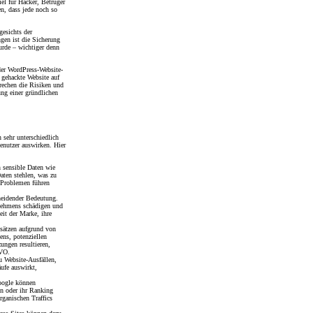
el für Hacker, Betrüger
n, dass jede noch so
gesichts der
en ist die Sicherung
urde – wichtiger denn
 der WordPress-Website-
 gehackte Website auf
rechen die Risiken und
ung einer gründlichen
 sehr unterschiedlich
Benutzer auswirken. Hier
 sensible Daten wie
aten stehlen, was zu
n Problemen führen
cheidender Bedeutung.
rnehmens schädigen und
eit der Marke, ihre
sätzen aufgrund von
ens, potenziellen
ungen resultieren,
GVO.
zu Website-Ausfällen,
äufe auswirkt,
oogle können
en oder ihr Ranking
rganischen Traffics