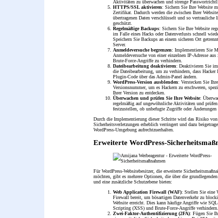
Aktivitäten zu überwachen und strenge Passwortrichtl
HTTPS/SSL aktivieren
: Sichern Sie Ihre Website 
Zertifikat. Dadurch werden die zwischen Ihrer Websit
übertragenen Daten verschlüsselt und so vertrauliche 
geschützt.
Regelmäßige Backups
: Sichern Sie Ihre Website re
im Falle eines Hacks oder Datenverlusts schnell wied
Speichern Sie Backups an einem sicheren Ort getrenn
Server.
Anmeldeversuche begrenzen
: Implementieren Sie
Anmeldeversuche von einer einzelnen IP-Adresse aus
Brute-Force-Angriffe zu verhindern.
Dateibearbeitung deaktivieren
: Deaktivieren Sie 
die Dateibearbeitung, um zu verhindern, dass Hacker
Plugin-Code über das Admin-Panel ändern.
WordPress-Version ausblenden
: Verstecken Sie Ihr
Versionsnummer, um es Hackern zu erschweren, spezi
Ihrer Version zu entdecken.
Überwachen und prüfen Sie Ihre Website
: Überwa
regelmäßig auf ungewöhnliche Aktivitäten und prüfen
festzustellen, ob unbefugte Zugriffe oder Änderungen 
Durch die Implementierung dieser Schritte wird das Risiko von
Sicherheitsverletzungen erheblich verringert und dazu beigetrage
WordPress-Umgebung aufrechtzuerhalten.
Erweiterte WordPress-Sicherheitsma
Für WordPress-Websitebesitzer, die erweiterte Sicherheitsmaß
möchten, gibt es mehrere Optionen, die über die grundlegende
und eine zusätzliche Schutzebene bieten:
Web Application Firewall (WAF)
: Stellen Sie eine
Firewall bereit, um bösartigen Datenverkehr zu blocki
Website erreicht. Dies kann häufige Angriffe wie SQL-
Scripting (XSS) und Brute-Force-Angriffe verhindern
Zwei-Faktor-Authentifizierung (2FA)
: Fügen Sie 