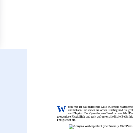
W
ordPress ist das beliebteste CMS (Content Managemen
und bekannt für seinen einfachen Einstieg und die g
und Plugins. Der Open-Source-Charakter von WordPre
grenzenlose Flexibilität und geht auf unterschiedliche Bedürfni
Fähigkeiten ein.